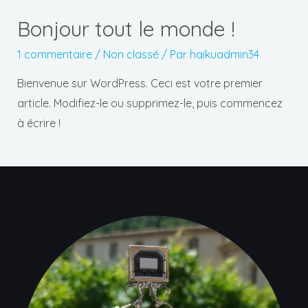
Bonjour tout le monde !
1 commentaire
/
Non classé
/ Par
haikuadmin34
Bienvenue sur WordPress. Ceci est votre premier
article. Modifiez-le ou supprimez-le, puis commencez
à écrire !